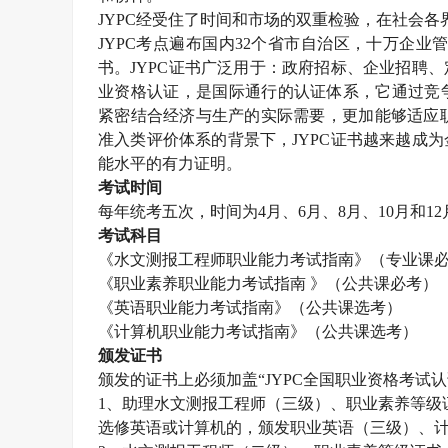
JYPC
经受住了时间和市场的双重检验，在社会各
JYPC
考点遍布国内
32
个省市自治区，十万企业
书。
JYPC
证书广泛用于：政府招标、企业招聘、
业资格认证，是国际通行的认证体系，它通过竞
紧密结合经济与生产的实际需要，更加能够适应职
准入类评价体系的背景下，
JYPC
证书越来越成为
能水平的有力证明。
考试时间
每年统考五次，时间为
4
月、
6
月、
8
月、
10
月和
12
考试科目
《水文测报工程师职业能力考试指南》（专业课
《职业素养职业能力考试指南 》（公共课必考）
《英语职业能力考试指南》（公共课选考）
《计算机职业能力考试指南》（公共课选考）
颁发证书
颁发的证书上必须加盖“
JYPC
全国职业资格考试认
1
、助理水文测报工程师（三级）、职业素养等级
选修英语或计算机的，颁发职业英语（三级）、