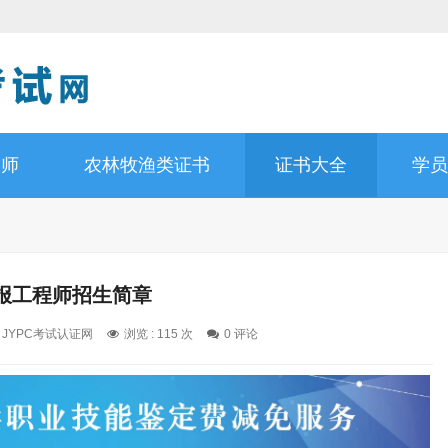
造师
农林牧渔类证书
证书大全
学员
报工程师招生简章
: JYPC考试认证网
浏览 : 115 次
0 评论