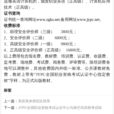
选修英语计算机的，颁发职业英语（正高级）、计算机应用
技术（正高级）。
证书查询
证书统一查询网址
www.zgks.net
,
备用网址
www.jypc.net
。
收费标准
1
、助理安全评价师（三级）
3800
元；
2
、安全评价师（二级）
6800
元；
3
、高级安全评价师（一级）
9800
元；
4
、正高级安全评价师（正高级）
16800
元。
以上费用包含报名费、教材费、培训费、认证费、命题费、
监考费、场地费、考试费、阅卷费、评审费等。除培训费各
地可以调整外，其他收费国内外统一标准。公共课教材免
费，教材上带有“
JYPC
全国职业资格考试认证中心指定教
材”字样，为正式出版教材。
标签
上一篇：
美容美体师招生简章
下一篇：
JYPC全国职业资格考试认证中心马林巴培训师考试啦