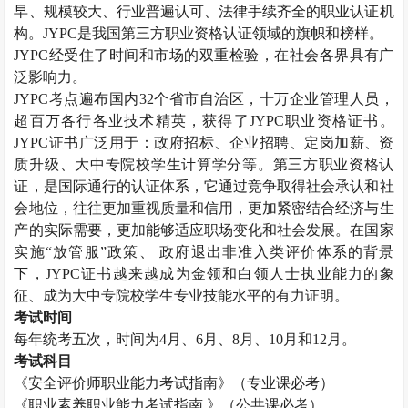
早、规模较大、行业普遍认可、法律手续齐全的职业认证机
构。
JYPC
是我国第三方职业资格认证领域的旗帜和榜样。
JYPC
经受住了时间和市场的双重检验，在社会各界具有广
泛影响力。
JYPC
考点遍布国内
32
个省市自治区，十万企业管理人员，
超百万各行各业技术精英，获得了
JYPC
职业资格证书。
JYPC
证书广泛用于：政府招标、企业招聘、定岗加薪、资
质升级、大中专院校学生计算学分等。第三方职业资格认
证，是国际通行的认证体系，它通过竞争取得社会承认和社
会地位，往往更加重视质量和信用，更加紧密结合经济与生
产的实际需要，更加能够适应职场变化和社会发展。在国家
实施“放管服”政策、 政府退出非准入类评价体系的背景
下，
JYPC
证书越来越成为金领和白领人士执业能力的象
征、成为大中专院校学生专业技能水平的有力证明。
考试时间
每年统考五次，时间为
4
月、
6
月、
8
月、
10
月和
12
月。
考试科目
《安全评价师职业能力考试指南》（专业课必考）
《职业素养职业能力考试指南 》（公共课必考）